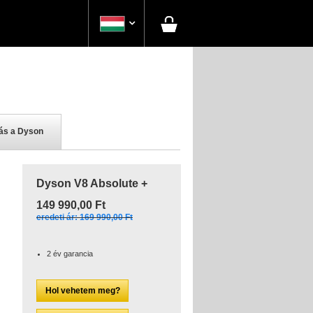

ás a Dyson
Dyson V8 Absolute +
149 990,00 Ft
eredeti ár: 169 990,00 Ft
2 év garancia
Hol vehetem meg?