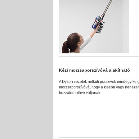
Kézi morzsaporszívóvá alakítható
A Dyson vezeték nélküli porszívók mindegyike g
morzsaporszívóvá, hogy a kisebb vagy nehezen
hozzáférhetővé váljanak.