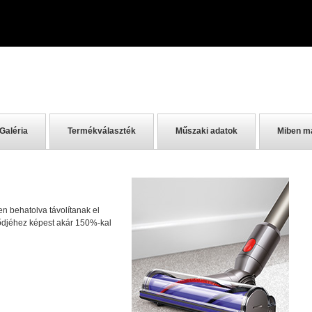
Galéria
Termékválaszték
Műszaki adatok
Miben m
yen behatolva távolítanak el
lődjéhez képest akár 150%-kal