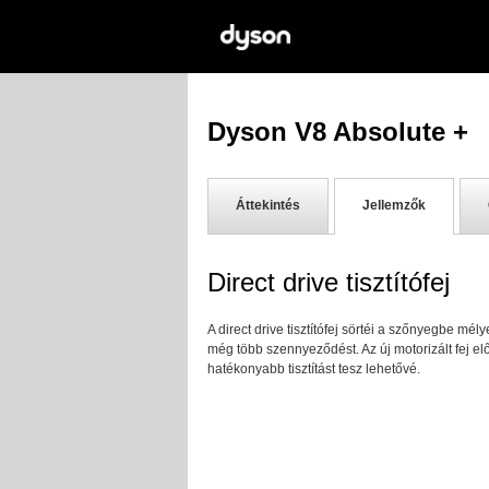
Dyson V8 Absolute +
Áttekintés
Jellemzők
Direct drive tisztítófej
A direct drive tisztítófej sörtéi a szőnyegbe mél
még több szennyeződést. Az új motorizált fej e
hatékonyabb tisztítást tesz lehetővé.