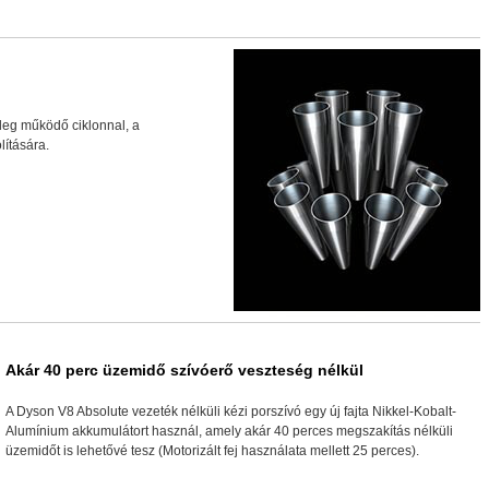
űleg működő ciklonnal, a
lítására.
Akár 40 perc üzemidő szívóerő veszteség nélkül
A Dyson V8 Absolute vezeték nélküli kézi porszívó egy új fajta Nikkel-Kobalt-
Alumínium akkumulátort használ, amely akár 40 perces megszakítás nélküli
üzemidőt is lehetővé tesz (Motorizált fej használata mellett 25 perces).