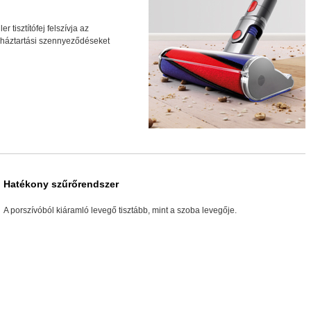
r tisztítófej felszívja az
háztartási szennyeződéseket
Hatékony szűrőrendszer
A porszívóból kiáramló levegő tisztább, mint a szoba levegője.