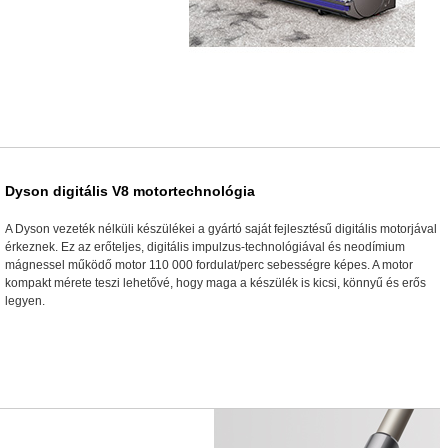
Dyson digitális V8 motortechnológia
A Dyson vezeték nélküli készülékei a gyártó saját fejlesztésű digitális motorjával
érkeznek. Ez az erőteljes, digitális impulzus-technológiával és neodímium
mágnessel működő motor 110 000 fordulat/perc sebességre képes. A motor
kompakt mérete teszi lehetővé, hogy maga a készülék is kicsi, könnyű és erős
legyen.