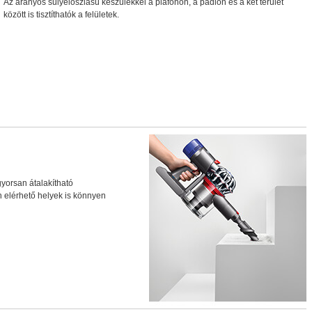
Az arányos súlyeloszlású készülékkel a plafonon, a padlón és a két terület
között is tisztíthatók a felületek.
yorsan átalakítható
 elérhető helyek is könnyen