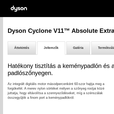
Dyson Cyclone V11™ Absolute Extra
Próbálja ki 30 napig
Áttekintés
Jellemzők
Galéria
Termékvál
Hatékony tisztítás a keménypadlón és 
padlószőnyegen.
Az integrált digitális motor másodpercenként 60-szor hajtja meg a
forgókefét. A merev nylon sörtéket mélyen a szőnyeg rostjai közé
juttatja, hogy eltávolítsa a szennyeződéseket, míg a szénszálak
összegyűjtik a finom port a keménypadlókról.