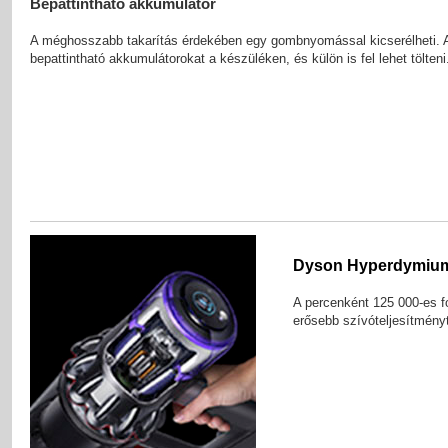
Bepattintható akkumulátor
A méghosszabb takarítás érdekében egy gombnyomással kicserélheti. 
bepattintható akkumulátorokat a készüléken, és külön is fel lehet tölteni
Dyson Hyperdymium
A percenként 125 000-es fo
erősebb szívóteljesítményt