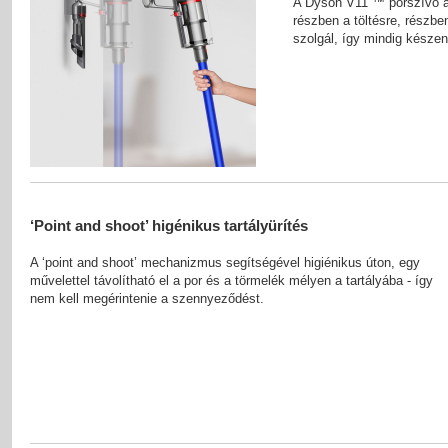
A Dyson V11 ™ porszívó a 
részben a töltésre, részbe
szolgál, így mindig készen 
‘Point and shoot’ higénikus tartályürítés
A ‘point and shoot’ mechanizmus segítségével higiénikus úton, egy
művelettel távolítható el a por és a törmelék mélyen a tartályába - így
nem kell megérintenie a szennyeződést.