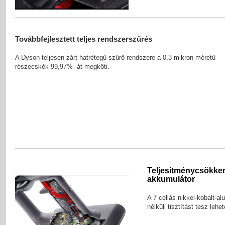
Továbbfejlesztett teljes rendszerszűrés
A Dyson teljesen zárt hatrétegű szűrő rendszere a 0,3 mikron méretű
részecskék 99,97% -át megköti.
Teljesítménycsökkené
akkumulátor
A 7 cellás nikkel-kobalt-
nélküli tisztítást tesz lehe