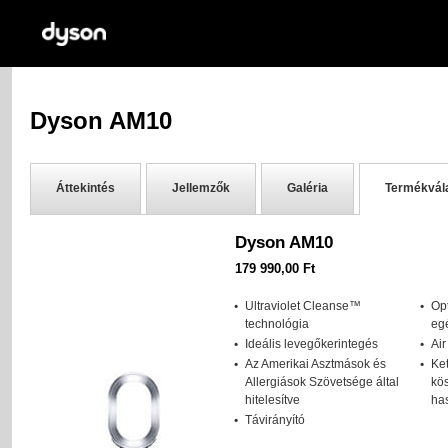
Dyson AM10
Áttekintés
Jellemzők
Galéria
Termékvál
Dyson AM10
179 990,00 Ft
Ultraviolet Cleanse™
Opt
technológia
eg
Ideális levegőkerintegés
Air
Az Amerikai Asztmások és
Ket
Allergiások Szövetsége által
kö
hitelesítve
ha
Távirányító